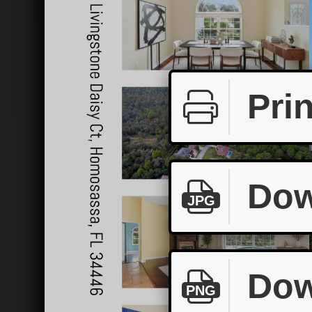
Prin
Dow
JPG
Dow
PNG