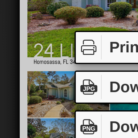
Prin
Dow
JPG
Dow
PNG