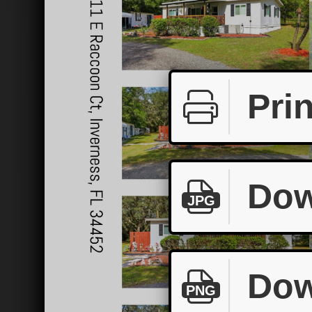
Prin
Dow
JPG
Dow
PNG