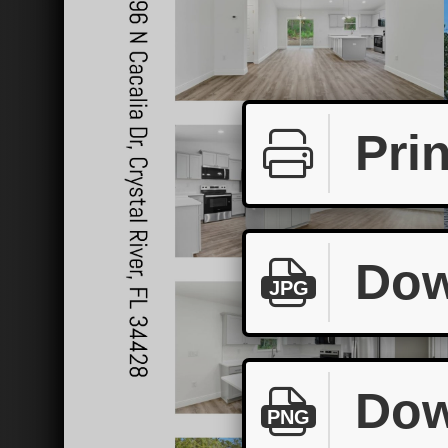
Prin
Dow
JPG
Dow
PNG