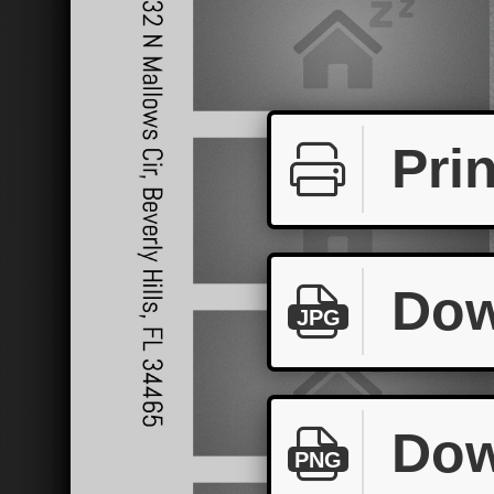
Prin
Dow
JPG
Dow
PNG